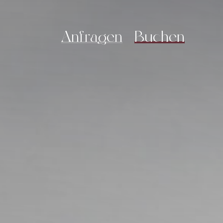
A
n
f
r
a
g
e
n
B
u
c
h
e
n