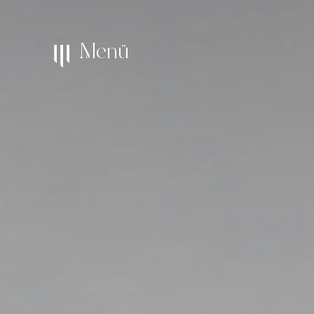
M
e
n
ü