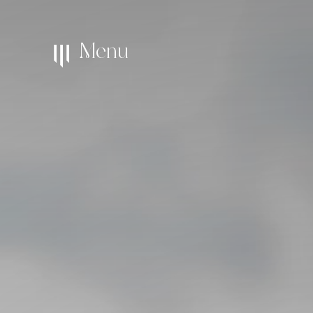
M
e
n
u