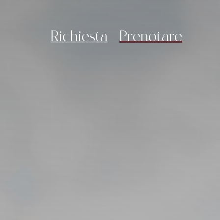
R
i
c
h
i
e
s
t
a
P
r
e
n
o
t
a
r
e